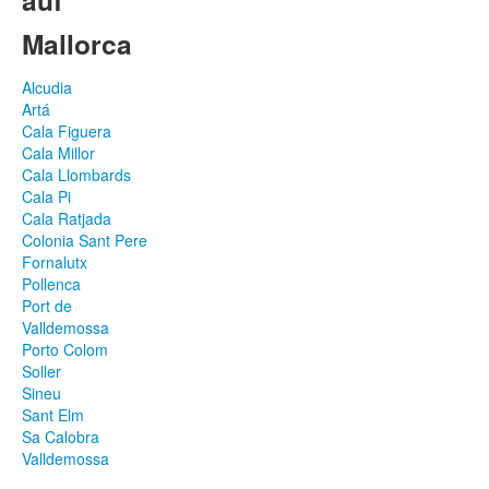
auf
Mallorca
Alcudia
Artá
Cala Figuera
Cala Millor
Cala Llombards
Cala Pi
Cala Ratjada
Colonia Sant Pere
Fornalutx
Pollenca
Port de
Valldemossa
Porto Colom
Soller
Sineu
Sant Elm
Sa Calobra
Valldemossa