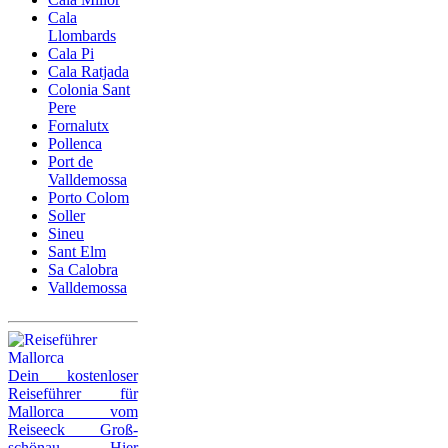
Cala
Llombards
Cala Pi
Cala Ratjada
Colonia Sant
Pere
Fornalutx
Pollenca
Port de
Valldemossa
Porto Colom
Soller
Sineu
Sant Elm
Sa Calobra
Valldemossa
Dein kostenloser
Reiseführer für
Mallorca vom
Reiseeck Groß-
schönau. Hier