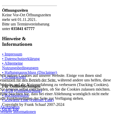
Öffnungszeiten
Keine Vor-Ort Öffnungszeiten
mehr seit 01.11.2021.
Bitte um Terminvereinbarung
unter
035841 67777
Hinweise &
Informationen
• Impressum
• Datenschutzerklärung
• Allgemeine
Nutzungsbedingungen
• Haftungsausschluss (Disclaimer)
Wir nutzen Cookies auf unserer Website. Einige von ihnen sind
• Schlagwörter
essenziell für den Betrieb der Seite, während andere uns helfen, diese
Website und die Nutzererfahrung zu verbessern (Tracking Cookies).
Für Onlinebuchungen
Sie können selbst entscheiden, ob Sie die Cookies zulassen möchten.
• AGB (Onlinebuchung)
Bitte beachten Sie, dass bei einer Ablehnung womöglich nicht mehr
• Buchungsinfos
alle Funktionalitäten der Seite zur Verfügung stehen.
• schwarze Liste (externer Link)
Copyright by Frank Schaaf 2007-2024
Akzeptieren
Go to Top
Weitere Informationen