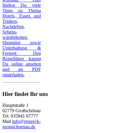
findest Du viele
Tipps zu Thema
Hotels, Essen und
Trinken,
Nachtleben,
Sehens-
würdigkeiten,
Shopping sowie
Unterhaltung &
Freizeit. Den
Reiseführer kannst
Du online ansehen
und als PDF
runterladen.
Hier findet Ihr uns
Hauptstraße 1
02779 Großschönau
Tel. 035841 67777
Mail
info@reiseeck-
grossschoenau.de