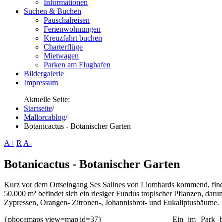
Informationen
Suchen & Buchen
Pauschalreisen
Ferienwohnungen
Kreuzfahrt buchen
Charterflüge
Mietwagen
Parken am Flughafen
Bildergalerie
Impressum
Aktuelle Seite:
Startseite
/
Mallorcablog
/
Botanicactus - Botanischer Garten
A+
R
A-
Botanicactus - Botanischer Garten
Kurz vor dem Ortseingang Ses Salines von Llombards kommend, find
50.000 m² befindet sich ein riesiger Fundus tropischer Pflanzen, dar
Zypressen, Orangen- Zitronen-, Johannisbrot- und Eukaliptusbäume.
{phocamaps view=map|id=37}
Ein im Park be