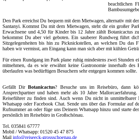
beachtlichen F
Bambusumgebend
Den Park erreichst Du bequem mit dem Mietwagen, alternativ mit dem
Santanyi. Kommst Du mit dem Mietwagen, steht dir ein großer Park
Erwachsene und 4,50 für Kinder bis 12 Jahre zählt Botanicactus zu 
bekommst Du aber viel geboten. Ein sauberer Rundweg führt dic
Sitzgelegenheiten bis hin zu Picknickstellen, an welchen Du das 
haben wir vermisst, am Eingang kann man sich aber mit kühlen Getr
Für einen Rundgang im Park plane ruhig mindestens zwei Stunden ein
mitnehmen, da es wie erwähnt keine Gastronomie innerhalb des R
überlaufen was bedürftigen Besuchern sehr entgegen kommen sollte.
Gefällt Dir
Botanicactus
? Besuche uns im Reisebüro, dann kön
Ansprechpartner und haben mehr als 10 Jahre Mallorcaerfahrung.
Reiseführer zu finden sind. Auch wenn Du nicht in unmittelbarer
Whatsapp oder Facebook Chat. Sende uns über das Formular auf der
Rufnummer an oder füge uns Deinem Whatsapp hinzu und starte den
persönlich im Reisebüro in Großschönau.
Tel. 035841 67777
Mobil / Whatsapp: 01520 45 47 875
Mail
info@reiseeck-grossschoenau.de