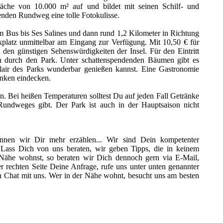
läche von 10.000 m² auf und bildet mit seinen Schilf- und
en Rundweg eine tolle Fotokulisse.
 Bus bis Ses Salines und dann rund 1,2 Kilometer in Richtung
platz unmittelbar am Eingang zur Verfügung. Mit 10,50 € für
den günstigen Sehenswürdigkeiten der Insel. Für den Eintritt
h durch den Park. Unter schattenspendenden Bäumen gibt es
Flair des Parks wunderbar genießen kannst. Eine Gastronomie
änken eindecken.
. Bei heißen Temperaturen solltest Du auf jeden Fall Getränke
undweges gibt. Der Park ist auch in der Hauptsaison nicht
nen wir Dir mehr erzählen... Wir sind Dein kompetenter
 Lass Dich von uns beraten, wir geben Tipps, die in keinem
 Nähe wohnst, so beraten wir Dich dennoch gern via E-Mail,
 rechten Seite Deine Anfrage, rufe uns unter unten genannter
 Chat mit uns. Wer in der Nähe wohnt, besucht uns am besten